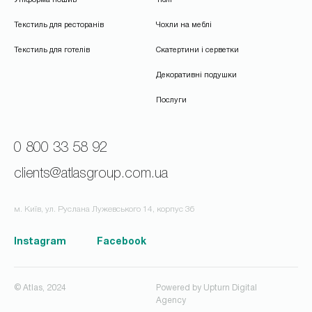
Текстиль для ресторанів
Чохли на меблі
Текстиль для готелів
Скатертини і серветки
Декоративні подушки
Послуги
0 800 33 58 92
clients@atlasgroup.com.ua
м. Київ, ул. Руслана Лужевського 14, корпус 3б
Instagram
Facebook
© Atlas, 2024
Powered by
Upturn Digital
Agency