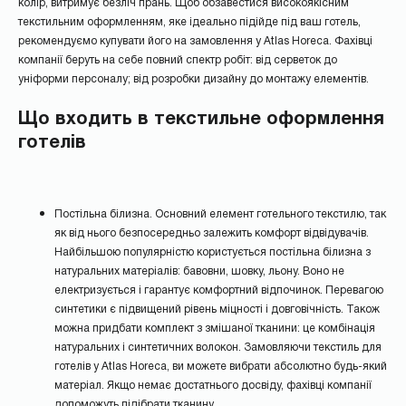
колір, витримує безліч прань. Щоб обзавестися високоякісним
НАДІСЛАТИ
текстильним оформленням, яке ідеально підійде під ваш готель,
рекомендуємо купувати його на замовлення у Atlas Horeca. Фахівці
компанії беруть на себе повний спектр робіт: від серветок до
уніформи персоналу; від розробки дизайну до монтажу елементів.
Що входить в текстильне оформлення
готелів
Постільна білизна. Основний елемент готельного текстилю, так
як від нього безпосередньо залежить комфорт відвідувачів.
Найбільшою популярністю користується постільна білизна з
натуральних матеріалів: бавовни, шовку, льону. Воно не
електризується і гарантує комфортний відпочинок. Перевагою
синтетики є підвищений рівень міцності і довговічність. Також
можна придбати комплект з змішаної тканини: це комбінація
натуральних і синтетичних волокон. Замовляючи текстиль для
готелів у Atlas Horeca, ви можете вибрати абсолютно будь-який
матеріал. Якщо немає достатнього досвіду, фахівці компанії
допоможуть підібрати тканину.