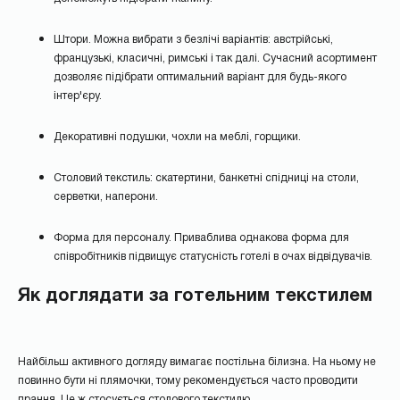
Штори. Можна вибрати з безлічі варіантів: австрійські,
французькі, класичні, римські і так далі. Сучасний асортимент
дозволяє підібрати оптимальний варіант для будь-якого
інтер'єру.
Декоративні подушки, чохли на меблі, горщики.
Столовий текстиль: скатертини, банкетні спідниці на столи,
серветки, наперони.
Форма для персоналу. Приваблива однакова форма для
співробітників підвищує статусність готелі в очах відвідувачів.
Як доглядати за готельним текстилем
Найбільш активного догляду вимагає постільна білизна. На ньому не
повинно бути ні плямочки, тому рекомендується часто проводити
прання. Це ж стосується столового текстилю.