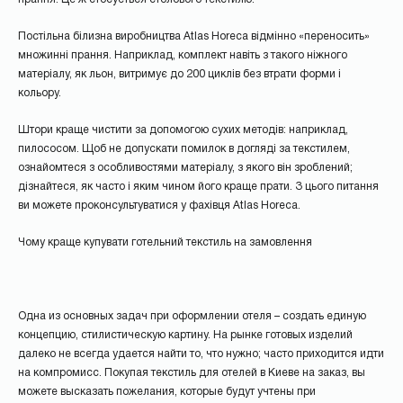
Постільна білизна виробництва Atlas Horeca відмінно «переносить»
множинні прання. Наприклад, комплект навіть з такого ніжного
матеріалу, як льон, витримує до 200 циклів без втрати форми і
кольору.
Штори краще чистити за допомогою сухих методів: наприклад,
пилососом. Щоб не допускати помилок в догляді за текстилем,
ознайомтеся з особливостями матеріалу, з якого він зроблений;
дізнайтеся, як часто і яким чином його краще прати. З цього питання
ви можете проконсультуватися у фахівця Atlas Horeca.
Чому краще купувати готельний текстиль на замовлення
Одна из основных задач при оформлении отеля – создать единую
концепцию, стилистическую картину. На рынке готовых изделий
далеко не всегда удается найти то, что нужно; часто приходится идти
на компромисс. Покупая текстиль для отелей в Киеве на заказ, вы
можете высказать пожелания, которые будут учтены при