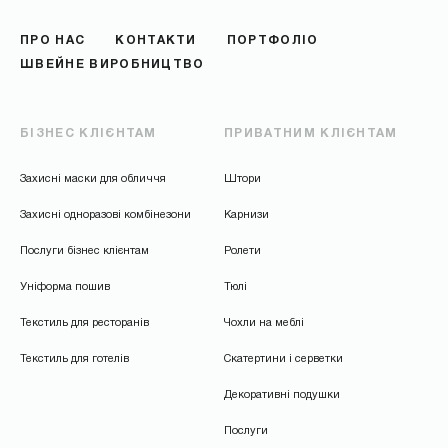
ПРО НАС
КОНТАКТИ
ПОРТФОЛІО
ШВЕЙНЕ ВИРОБНИЦТВО
БІЗНЕС КЛІЄНТАМ
ПРИВАТНИМ КЛІЄНТАМ
Захисні маски для обличчя
Штори
Захисні одноразові комбінезони
Карнизи
Послуги бізнес клієнтам
Ролети
Уніформа пошив
Тюлі
Текстиль для ресторанів
Чохли на меблі
Текстиль для готелів
Скатертини і серветки
Декоративні подушки
Послуги