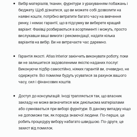
Вибір матеріалів, тканин, фурнітури з урахуванням побажань і
бюджету. Щоб дізнатися, що ви можете собі дозволити на
наявні кошти, потрібно витратити багато часу на вивчення
ринку, і немає гарантії, що в підсумку ви виберете кращий
варіант. Фахівці розбираються в асортименті і можуть, просто
вислухавши ваші вимоги і рекомендації, надати кілька
варіантів на вибір. Ви не витрачаєте час даремно.
Гарантія якості. Atlas Interior закінчить виконувати роботу, поки
ви не залишитеся задоволеними якістю наданих послуг.
Виконуючи підбір самостійно, ніяких гарантій ви, очевидно, не
одержуєте. Всі помилки будуть усуватися за рахунок вашого
часу, сил і фінансових коштів.
Доступ до консультацій. Іноді трапляється так, що власник
закладу не може визначитися між декількома матеріалами
або сумнівається при виборі фурнітури. В даному випадку ніщо
не допоможе так, як порада знаючої людини. По-перше, це
робить процедуру вибору набагато швидшою. По-друге, це
захист від помилок.