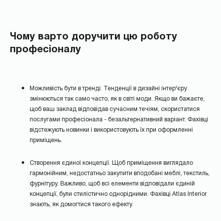
Чому варто доручити цю роботу
професіоналу
Можливість бути в тренді. Тенденції в дизайні інтер'єру
змінюються так само часто, як в світі моди. Якщо ви бажаєте,
щоб ваш заклад відповідав сучасним течіям, скористатися
послугами професіонала - безальтернативний варіант. Фахівці
відстежують новинки і використовують їх при оформленні
приміщень.
Створення єдиної концепції. Щоб приміщення виглядало
гармонійним, недостатньо закупити вподобані меблі, текстиль,
фурнітуру. Важливо, щоб всі елементи відповідали єдиній
концепції, були стилістично однорідними. Фахівці Atlas Interior
знають, як домогтися такого ефекту.