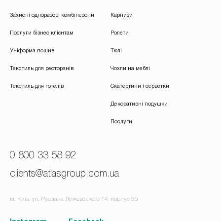
Захисні одноразові комбінезони
Карнизи
Послуги бізнес клієнтам
Ролети
Уніформа пошив
Тюлі
Текстиль для ресторанів
Чохли на меблі
Текстиль для готелів
Скатертини і серветки
Декоративні подушки
Послуги
0 800 33 58 92
clients@atlasgroup.com.ua
м. Київ, ул. Руслана Лужевського 14, корпус 3б