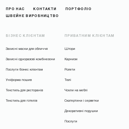
ПРО НАС
КОНТАКТИ
ПОРТФОЛІО
ШВЕЙНЕ ВИРОБНИЦТВО
БІЗНЕС КЛІЄНТАМ
ПРИВАТНИМ КЛІЄНТАМ
Захисні маски для обличчя
Штори
Захисні одноразові комбінезони
Карнизи
Послуги бізнес клієнтам
Ролети
Уніформа пошив
Тюлі
Текстиль для ресторанів
Чохли на меблі
Текстиль для готелів
Скатертини і серветки
Декоративні подушки
Послуги