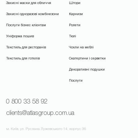
Захисні маски для обличчя
Штори
Захисні одноразові комбінезони
Карнизи
Послуги бізнес клієнтам
Ролети
Уніформа пошив
Тюлі
Текстиль для ресторанів
Чохли на меблі
Текстиль для готелів
Скатертини і серветки
Декоративні подушки
Послуги
0 800 33 58 92
clients@atlasgroup.com.ua
м. Київ, ул. Руслана Лужевського 14, корпус 3б