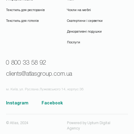
Текстиль для ресторанів
Чохли на меблі
Текстиль для готелів
Скатертини і серветки
Декоративні подушки
Послуги
0 800 33 58 92
clients@atlasgroup.com.ua
м. Київ, ул. Руслана Лужевського 14, корпус 3б
Instagram
Facebook
© Atlas, 2024
Powered by
Upturn Digital
Agency