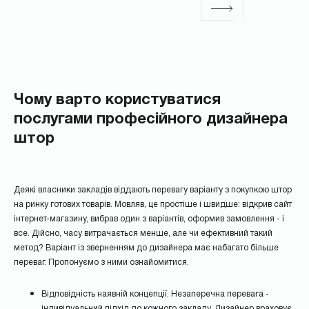
Чому варто користуватися
послугами професійного дизайнера
штор
Деякі власники закладів віддають перевагу варіанту з покупкою штор
на ринку готових товарів. Мовляв, це простіше і швидше: відкрив сайт
інтернет-магазину, вибрав один з варіантів, оформив замовлення - і
все. Дійсно, часу витрачається менше, але чи ефективний такий
метод? Варіант із зверненням до дизайнера має набагато більше
переваг. Пропонуємо з ними ознайомитися.
Відповідність наявній концепції. Незаперечна перевага -
індивідуальний підхід до кожного закладу. Дизайнер враховує