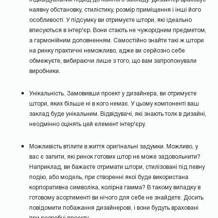
наявну обстановку, стилістику, розмір приміщення і інші його
особливості. У підсумку ви отримуєте штори, які ідеально
вписуються в інтер'єр. Вони стають не чужорідним предметом,
а гармонійним доповненням. Самостійно знайти такі ж штори
на ринку практичні неможливо, адже ви серйозно себе
обмежуєте, вибираючи лише з того, що вам запропонували
виробники.
Унікальність. Замовивши проект у дизайнера, ви отримуєте
штори, яких більше ні в кого немає. У цьому компоненті ваш
заклад буде унікальним. Відвідувачі, які знають толк в дизайні,
неодмінно оцінять цей елемент інтер'єру.
Можливість втілити в життя оригінальні задумки. Можливо, у
вас є запити, які ринок готових штор не може задовольнити?
Наприклад, ви бажаєте отримати штори, стилізовані під певну
подію, або модель, при створенні якої буде використана
корпоративна символіка, колірна гамма? В такому випадку в
готовому асортименті ви нічого для себе не знайдете. Досить
повідомити побажання дизайнерові, і вони будуть враховані