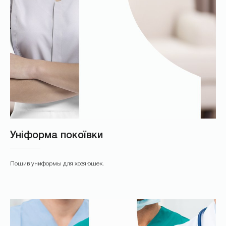
Уніформа покоївки
Пошив униформы для хозяюшек.
*