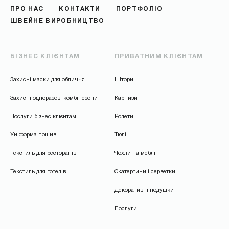
ПРО НАС
КОНТАКТИ
ПОРТФОЛІО
ШВЕЙНЕ ВИРОБНИЦТВО
БІЗНЕС КЛІЄНТАМ
ПРИВАТНИМ КЛІЄНТАМ
Захисні маски для обличчя
Штори
Захисні одноразові комбінезони
Карнизи
Послуги бізнес клієнтам
Ролети
Уніформа пошив
Тюлі
Текстиль для ресторанів
Чохли на меблі
Текстиль для готелів
Скатертини і серветки
Декоративні подушки
Послуги