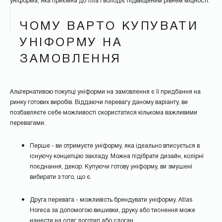
уніформа, яка приємна до тіла і володіє підвищеним рівнем міцності.
ЧОМУ ВАРТО КУПУВАТИ
УНІФОРМУ НА
ЗАМОВЛЕННЯ
Альтернативою покупці уніформи на замовлення є її придбання на
ринку готових виробів. Віддаючи перевагу даному варіанту, ви
позбавляєте себе можливості скористатися кількома важливими
перевагами.
Перше - ви отримуєте уніформу, яка ідеально вписується в
існуючу концепцію закладу. Можна підібрати дизайн, колірні
поєднання, декор. Купуючи готову уніформу, ви змушені
вибирати з того, що є.
Друга перевага - можливість брендувати уніформу. Atlas
Horeca за допомогою вишивки, друку або тиснення може
нанести на одяг логотип або слоган.