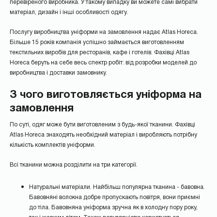
перевіреного виробника. У такому випадку ви можете самі вибрати
матеріал, дизайн і інші особливості одягу.
Послугу виробництва уніформи на замовлення надає Atlas Horeca.
Більше 15 років компанія успішно займається виготовленням
текстильних виробів для ресторанів, кафе і готелів. Фахівці Atlas
Horeca беруть на себе весь спектр робіт: від розробки моделей до
виробництва і доставки замовнику.
З чого виготовляється уніформа на
замовлення
По суті, одяг може бути виготовленим ​​з будь-якої тканини. Фахівці
Atlas Horeca знаходять необхідний матеріал і виробляють потрібну
кількість комплектів уніформи.
Всі тканини можна розділити на три категорії.
Натуральні матеріали. Найбільш популярна тканина - бавовна.
Бавовняні волокна добре пропускають повітря, вони приємні
до тіла. Бавовняна уніформа зручна як в холодну пору року,