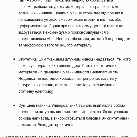
так і жарким літом. Також популярністю користується
льон.Недоліком натуральних матеріалів є вразливість до
зовнішніх чинників. Тканина більше страждає від прання в
неправильних умовах, з часом може втратити відтінок або
деформуватися. Однак при правильному догляді такого не
відбувається. Рекомендуємо проконсультуватися з
представником Atlas Horeca і дізнатися, як потрібно доглядати
за уніформою з того чи іншого матеріалу.
Синтетика. Цим тканинам штучним чином «надається» те, чого
немає у натуральних: головне достоїнство синтетичних
матеріалів - підвищений рівень міцності і невибагливість.
Недоліки: не настільки хороша повітропроникність, як у
натуральних тканин, а також властивість накопичувати
статичну електрику.
Сумішеві тканини. Універсальний варіант, який являє собою
поєднання натуральних і синтетичних волокон. Як натуральна
основа найчастіше використовується бавовна, як синтетична -
поліестер. Виходить практична