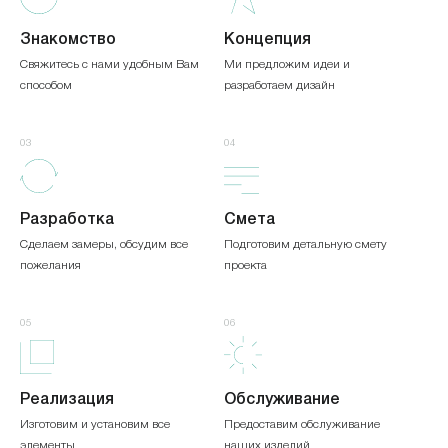
Знакомство
Концепция
*
Свяжитесь с нами удобным Вам
Ми предложим идеи и
способом
разработаем дизайн
03
04
НАДІСЛАТИ
Разработка
Смета
Сделаем замеры, обсудим все
Подготовим детальную смету
пожелания
проекта
05
06
Реализация
Обслуживание
Изготовим и установим все
Предоставим обслуживание
элементы
наших изделий