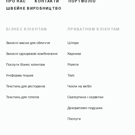
ПРО НАС
КОНТАКТИ
ПОРТФОЛІО
ШВЕЙНЕ ВИРОБНИЦТВО
БІЗНЕС КЛІЄНТАМ
ПРИВАТНИМ КЛІЄНТАМ
Захисні маски для обличчя
Штори
Захисні одноразові комбінезони
Карнизи
Послуги бізнес клієнтам
Ролети
Уніформа пошив
Тюлі
Текстиль для ресторанів
Чохли на меблі
Текстиль для готелів
Скатертини і серветки
Декоративні подушки
Послуги