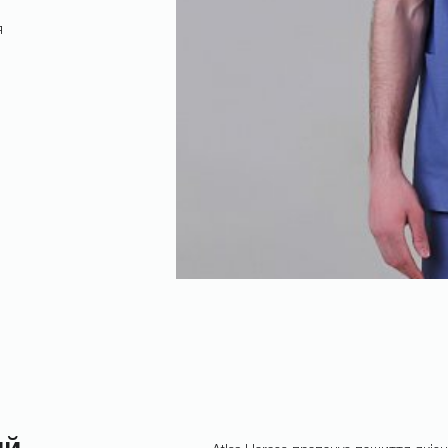
я
НАДІСЛАТИ
ий