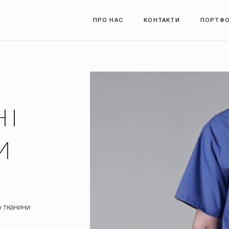
ПРО НАС
КОНТАКТИ
ПОРТФО
НІ
И
*
р тканини
*