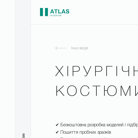
Інші види
ХІРУРГІЧ
КОСТЮМ
✔ Безкоштовна розробка моделей і підбі
✔ Пошиття пробних зразків